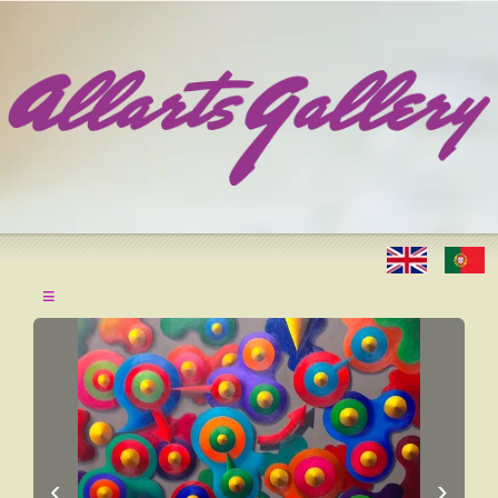
≡
‹
›