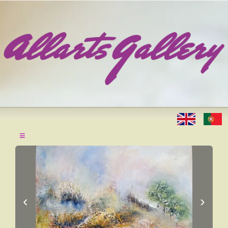
≡
‹
›