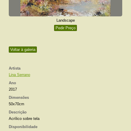
Landscape
Pedir Preço
Voltar à galeria
Artista
Lina Serrano
Ano
2017
Dimensões
50x70cm
Descrição
Acrílico sobre tela
Disponibilidade