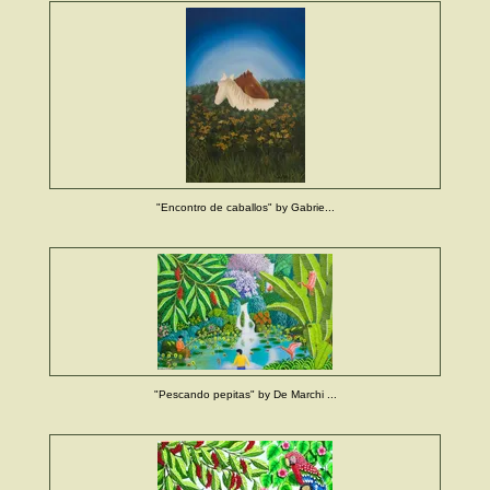
"Encontro de caballos" by Gabrie...
"Pescando pepitas" by De Marchi ...