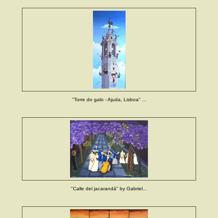
"Torre do galo - Ajuda, Lisboa" ...
"Calle del jacarandá" by Gabriel...