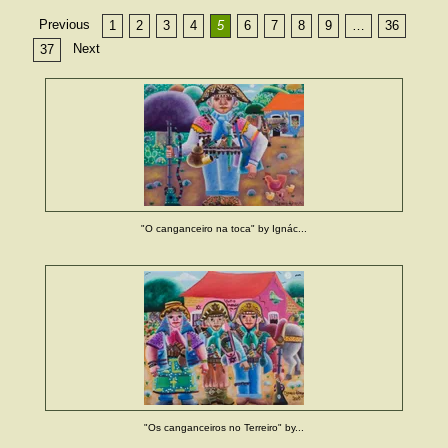
Previous
1
2
3
4
5
6
7
8
9
…
36
Next
37
"O canganceiro na toca" by Ignác...
"Os canganceiros no Terreiro" by...