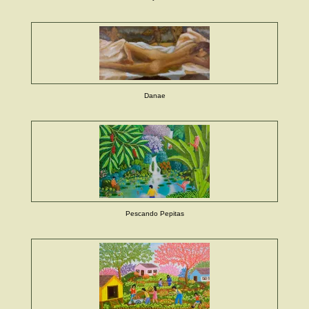
Danae
Pescando Pepitas