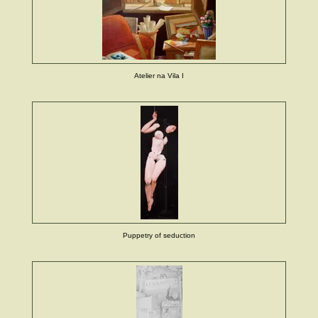
Atelier na Vila I
Puppetry of seduction