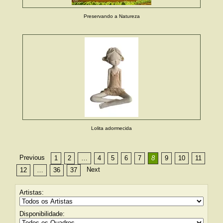
Preservando a Natureza
Lolita adormecida
Previous
1
2
…
4
5
6
7
8
9
10
11
Next
12
…
36
37
Artistas:
Disponibilidade: