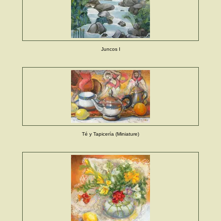
Juncos I
Té y Tapicería (Miniature)