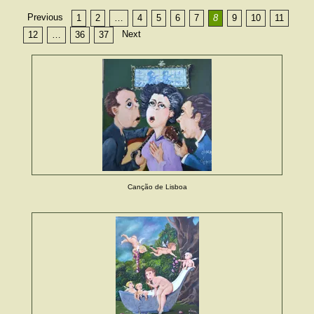
Previous
1
2
…
4
5
6
7
8
9
10
11
Next
12
…
36
37
Canção de Lisboa