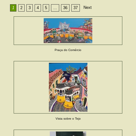
Next
1
2
3
4
5
…
36
37
Praça do Comércio
Vista sobre o Tejo