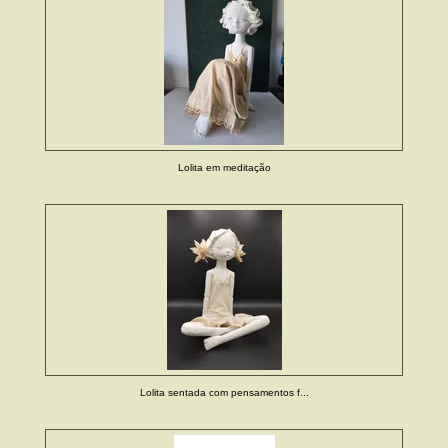
Lolita em meditação
Lolita sentada com pensamentos f...