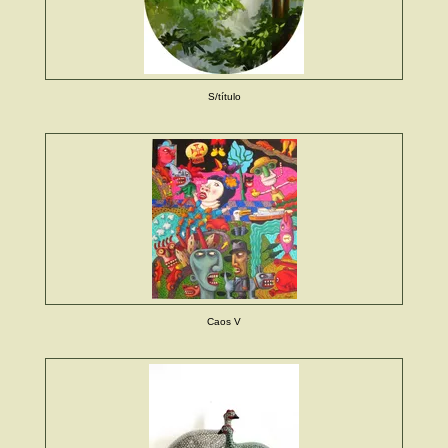
S/título
Caos V