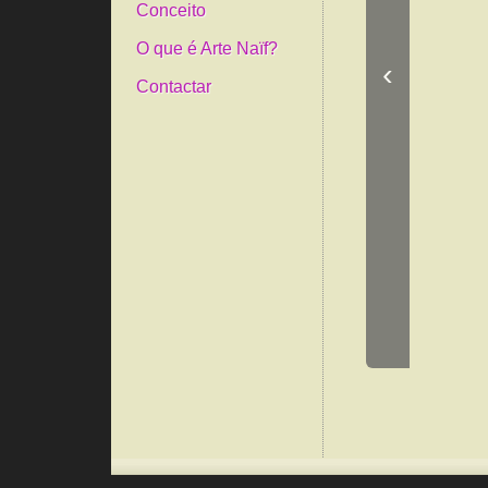
Conceito
O que é Arte Naïf?
‹
Contactar