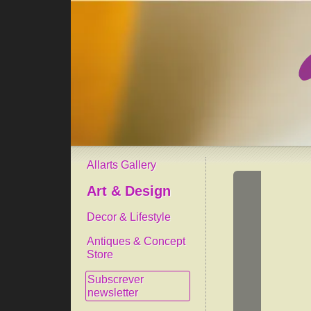
Allarts Gallery
Art & Design
Decor & Lifestyle
Antiques & Concept
Store
Subscrever
newsletter