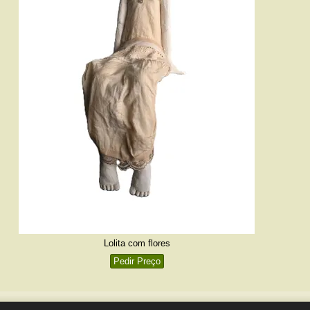
Lolita com flores
Pedir Preço