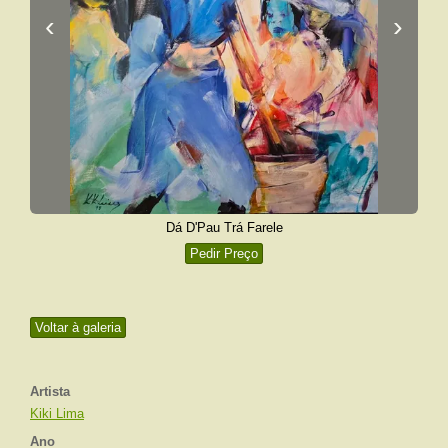
‹
›
Dá D'Pau Trá Farele
Pedir Preço
Voltar à galeria
Artista
Kiki Lima
Ano