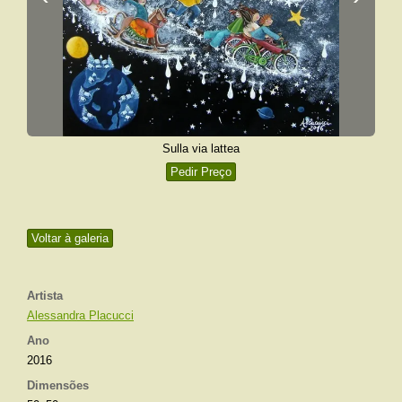
Sulla via lattea
Pedir Preço
Voltar à galeria
Artista
Alessandra Placucci
Ano
2016
Dimensões