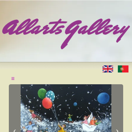
≡
‹
›