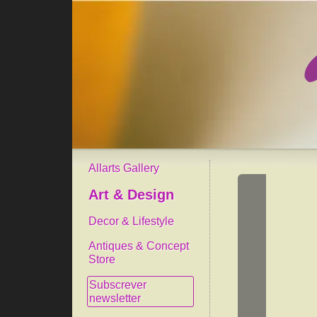
Allarts Gallery
Art & Design
Decor & Lifestyle
Antiques & Concept
Store
Subscrever
newsletter