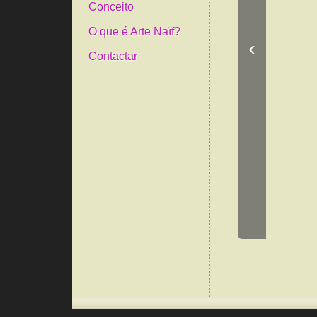
Conceito
O que é Arte Naïf?
‹
Contactar