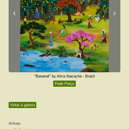
‹
›
"Bananal" by Alma Ibacache - Brazil
Pedir Preço
Voltar à galeria
Artista