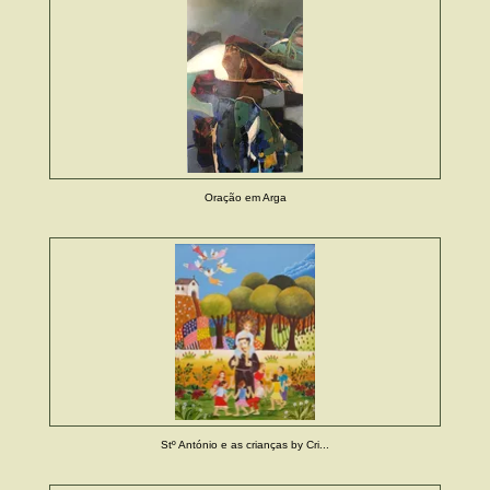
Oração em Arga
Stº António e as crianças by Cri...