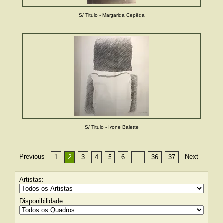
S/ Titulo - Margarida Cepêda
S/ Titulo - Ivone Balette
Previous
Next
1
2
3
4
5
6
…
36
37
Artistas:
Disponibilidade: