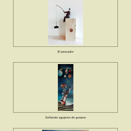
El pescador
Soñando agujeros de gusano