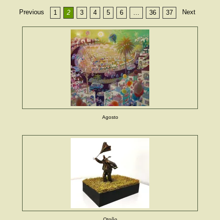
Previous
Next
1
2
3
4
5
6
…
36
37
Agosto
Otoño