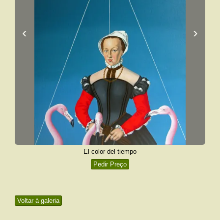
‹
›
El color del tiempo
Pedir Preço
Voltar à galeria