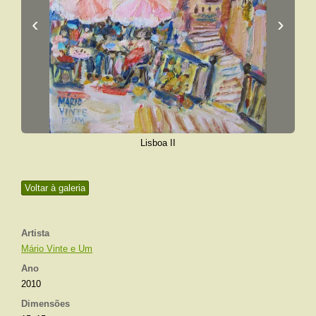
‹
›
Lisboa II
Voltar à galeria
Artista
Mário Vinte e Um
Ano
2010
Dimensões