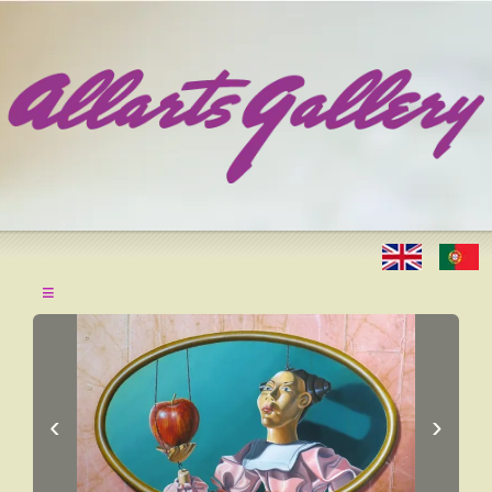
≡
‹
›