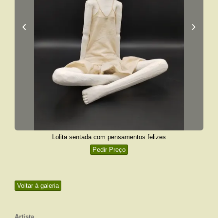
‹
›
Lolita sentada com pensamentos felizes
Pedir Preço
Voltar à galeria
Artista