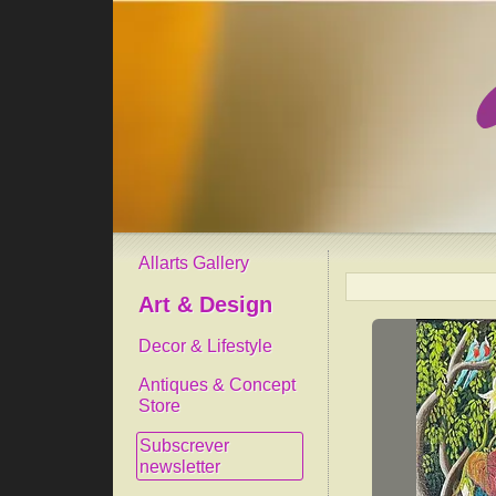
Allarts Gallery
Art & Design
Decor & Lifestyle
Antiques & Concept
Store
Subscrever
newsletter