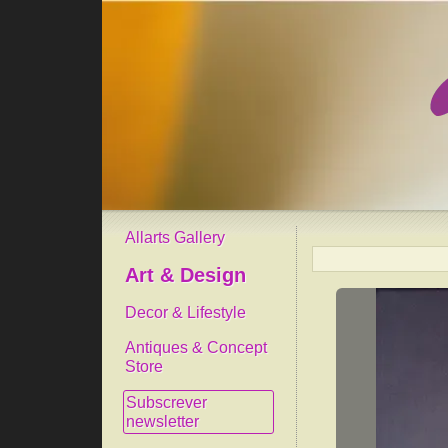
Allarts Gallery
Art & Design
Decor & Lifestyle
Antiques & Concept
Store
Subscrever
newsletter