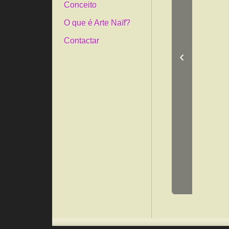
Conceito
O que é Arte Naïf?
Contactar
‹