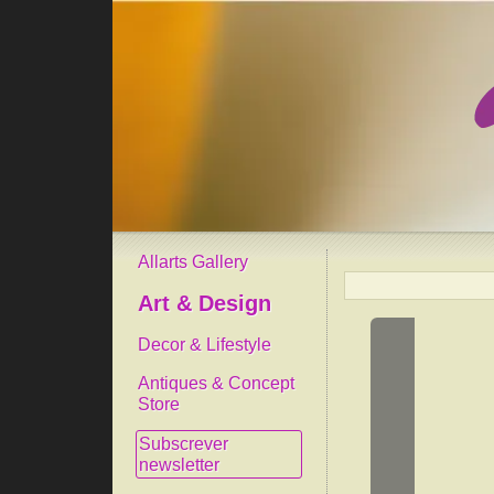
Allarts Gallery
Art & Design
Decor & Lifestyle
Antiques & Concept
Store
Subscrever
newsletter