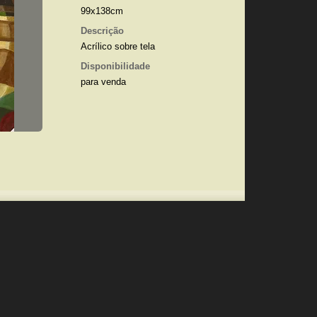
99x138cm
Descrição
Acrílico sobre tela
Disponibilidade
para venda