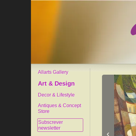
Allarts Gallery
Art & Design
Decor & Lifestyle
Antiques & Concept
Store
Subscrever
newsletter
‹