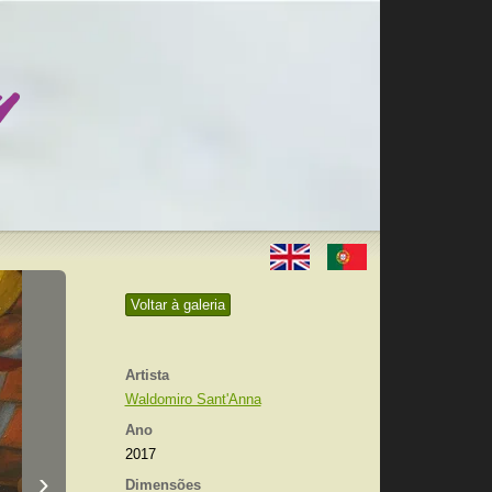
Voltar à galeria
Artista
Waldomiro Sant'Anna
Ano
2017
›
Dimensões