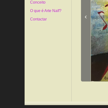
Conceito
O que é Arte Naïf?
‹
Contactar