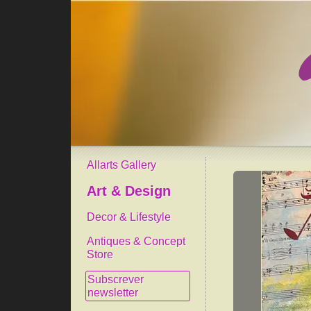
Allarts Gallery
Art & Design
Decor & Lifestyle
Antiques & Concept
Store
Subscrever
newsletter