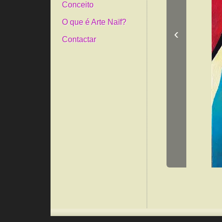
Conceito
O que é Arte Naïf?
‹
Contactar