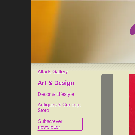
Allarts Gallery
Art & Design
Decor & Lifestyle
Antiques & Concept
Store
Subscrever
newsletter