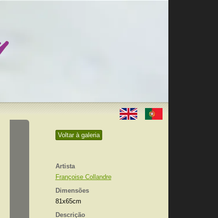
Voltar à galeria
Artista
Françoise Collandre
Dimensões
81x65cm
Descrição