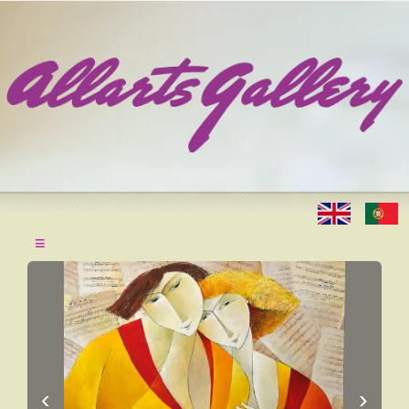
≡
‹
›