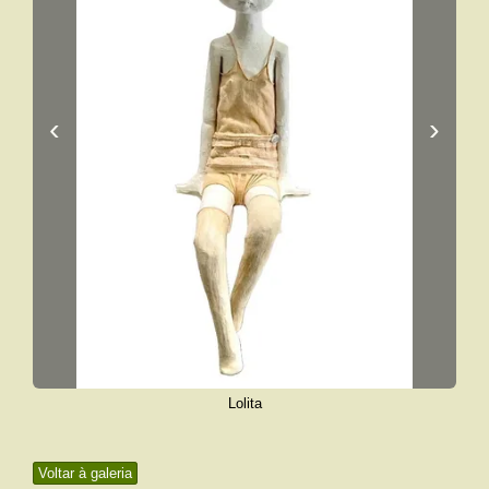
‹
›
Lolita
Voltar à galeria