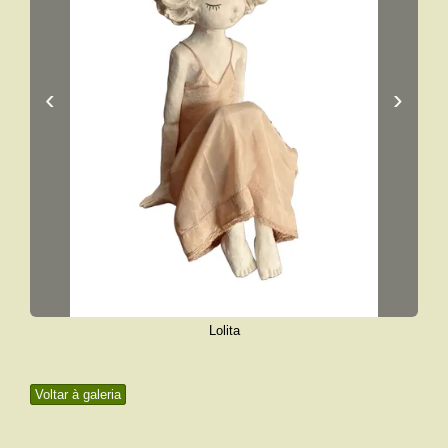
‹
›
Lolita
Voltar à galeria