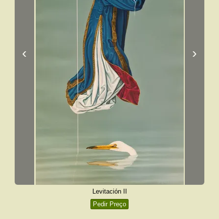
‹
›
Levitación II
Pedir Preço