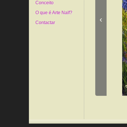
Conceito
O que é Arte Naïf?
‹
Contactar