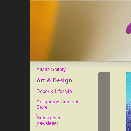
Allarts Gallery
Art & Design
Decor & Lifestyle
Antiques & Concept
Store
Subscrever
newsletter