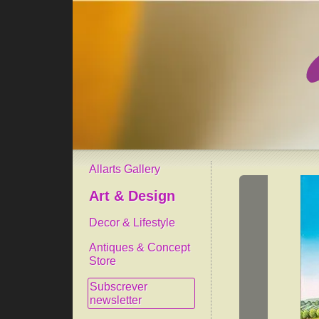
Allarts Gallery
Art & Design
Decor & Lifestyle
Antiques & Concept
Store
Subscrever
newsletter