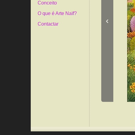
Conceito
O que é Arte Naïf?
‹
Contactar