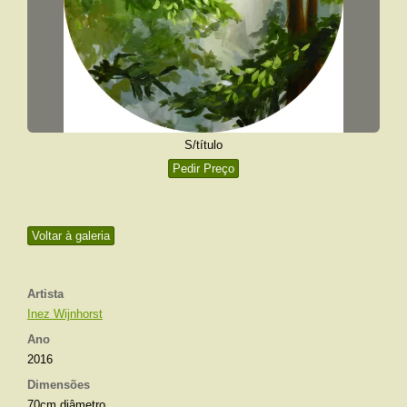
S/título
Pedir Preço
Voltar à galeria
Artista
Inez Wijnhorst
Ano
2016
Dimensões
70cm diâmetro