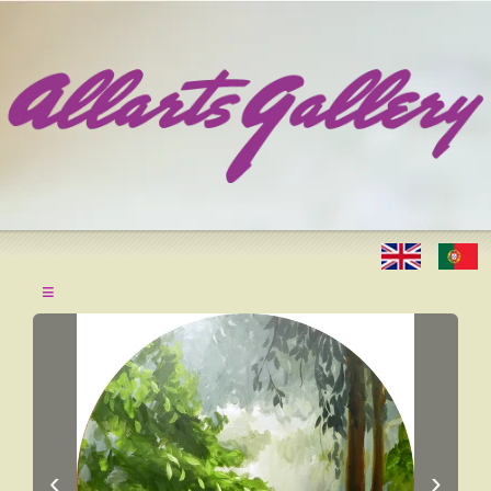
≡
‹
›