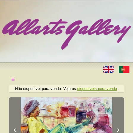
≡
Não disponível para venda. Veja os
disponíveis para venda
.
‹
›