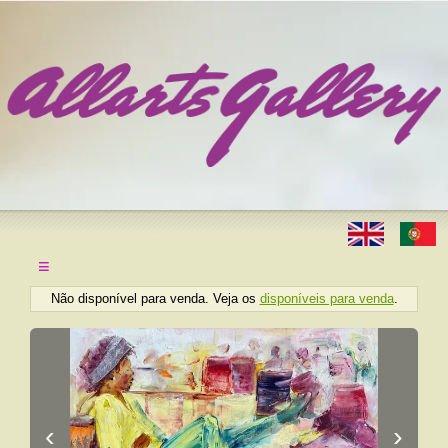
≡
Não disponível para venda. Veja os
disponíveis para venda
.
‹
›