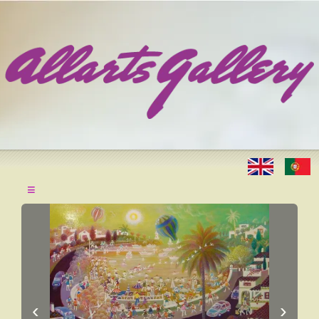
≡
‹
›