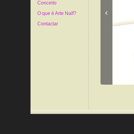
Conceito
‹
O que é Arte Naïf?
Contactar