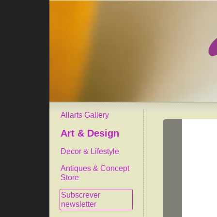
Allarts Gallery
Art & Design
Decor & Lifestyle
Antiques & Concept
Store
Subscrever
newsletter