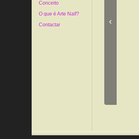
Conceito
O que é Arte Naïf?
‹
Contactar