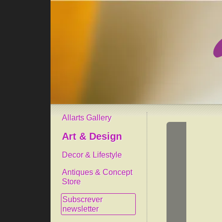
Allarts Gallery
Art & Design
Decor & Lifestyle
Antiques & Concept
Store
Subscrever
newsletter