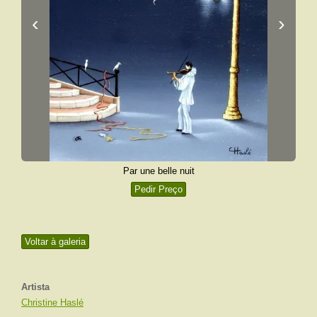
‹
›
Par une belle nuit
Pedir Preço
Voltar à galeria
Artista
Christine Haslé