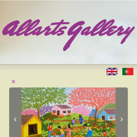
≡
‹
›