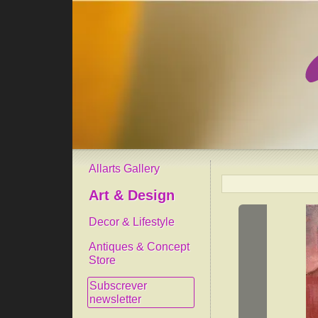
Allarts Gallery
Art & Design
Decor & Lifestyle
Antiques & Concept
Store
Subscrever
newsletter