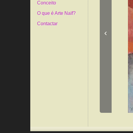
Conceito
O que é Arte Naïf?
Contactar
‹