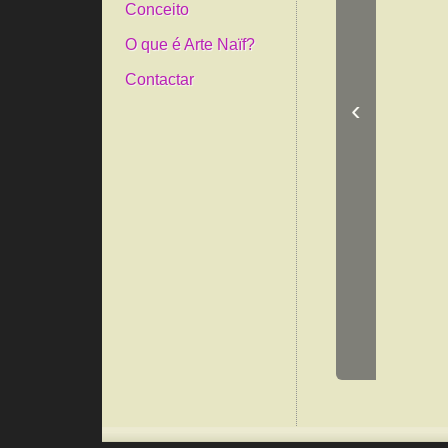
Conceito
O que é Arte Naïf?
Contactar
‹