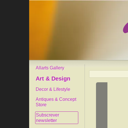
Allarts Gallery
Art & Design
Decor & Lifestyle
Antiques & Concept
Store
Subscrever
newsletter