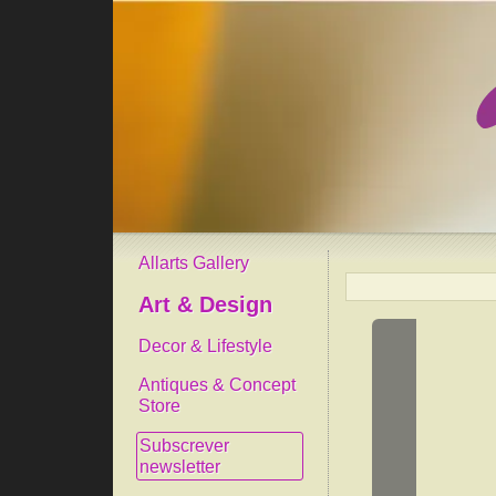
Allarts Gallery
Art & Design
Decor & Lifestyle
Antiques & Concept
Store
Subscrever
newsletter