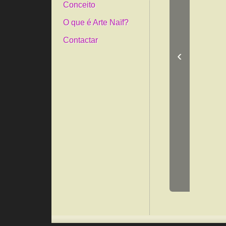
Conceito
O que é Arte Naïf?
Contactar
‹