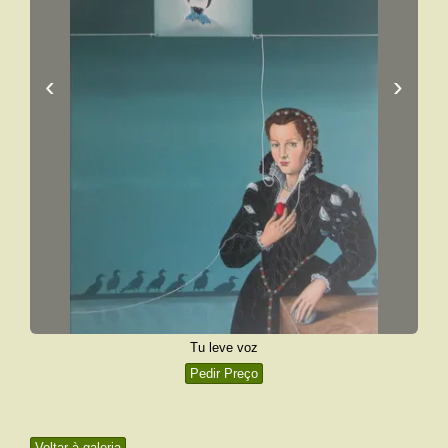
‹
›
Tu leve voz
Pedir Preço
Voltar à galeria