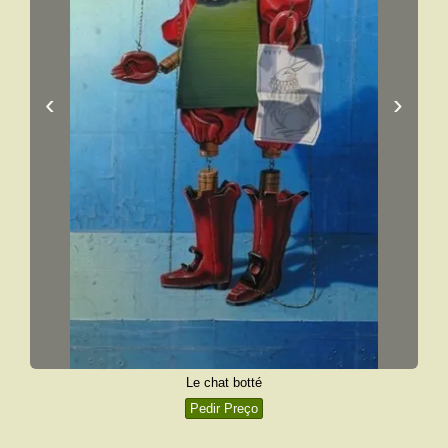
‹
›
Le chat botté
Pedir Preço