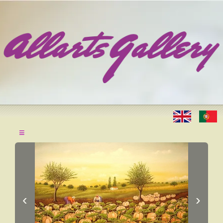
≡
‹
›