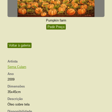
Pumpkin farm
Pedir Preço
Voltar à galeria
Artista
Sema Çulam
Ano
2009
Dimensões
35x45cm
Descrição
Óleo sobre tela
Disponibilidade