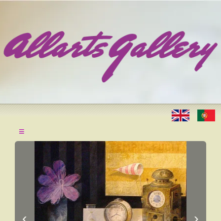
≡
‹
›