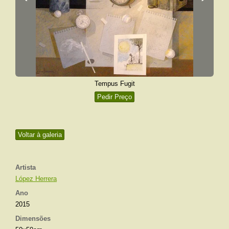
Tempus Fugit
Pedir Preço
Voltar à galeria
Artista
López Herrera
Ano
2015
Dimensões