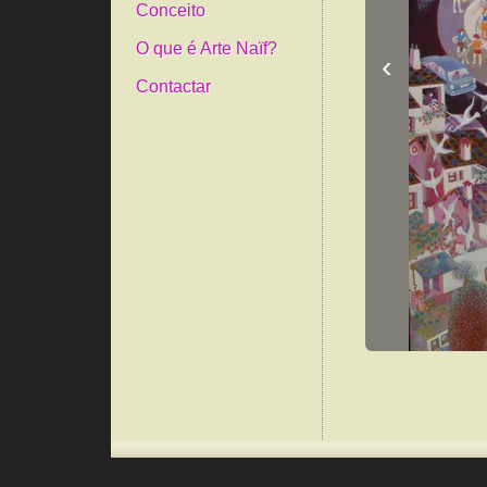
Conceito
O que é Arte Naïf?
‹
Contactar