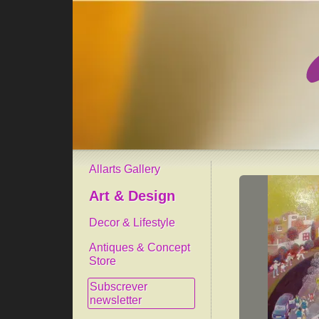
Allarts Gallery
Art & Design
Decor & Lifestyle
Antiques & Concept
Store
Subscrever
newsletter