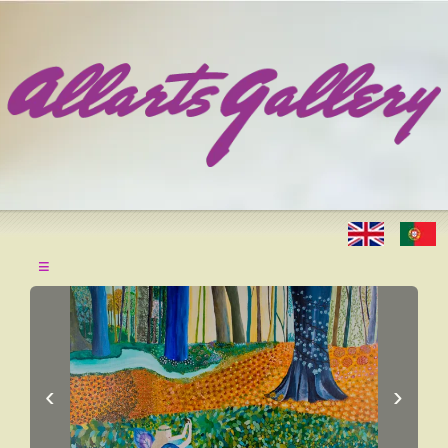
≡
‹
›