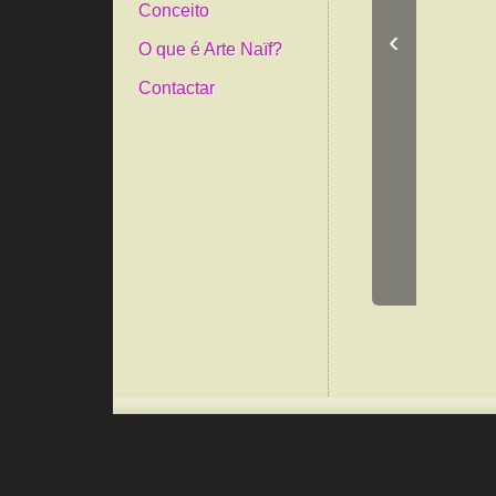
Conceito
‹
O que é Arte Naïf?
Contactar