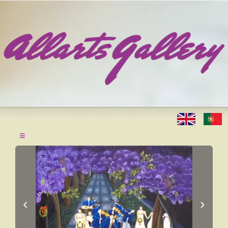
≡
‹
›