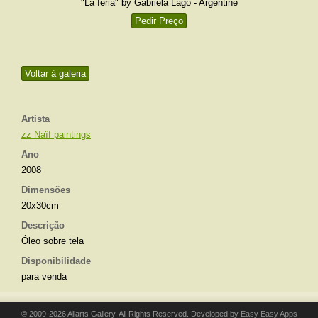
"La feria" by Gabriela Lago - Argentine
Pedir Preço
Voltar à galeria
Artista
zz Naïf paintings
Ano
2008
Dimensões
20x30cm
Descrição
Óleo sobre tela
Disponibilidade
para venda
© 2009-2026 Allarts Gallery. All Rights Reserved. Developed by
Easy Easy Apps