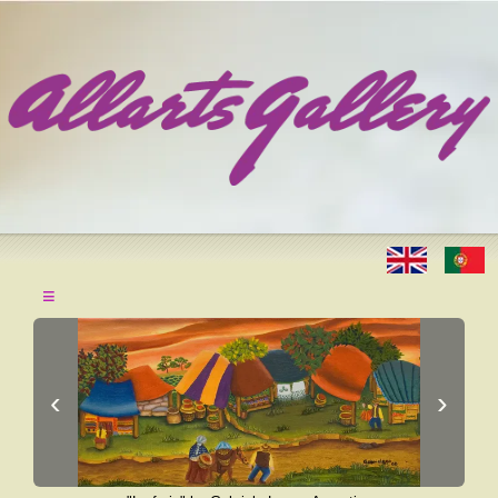
≡
‹
›