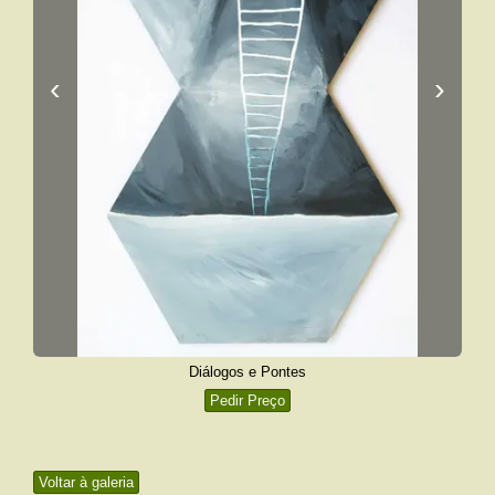
‹
›
Diálogos e Pontes
Pedir Preço
Voltar à galeria