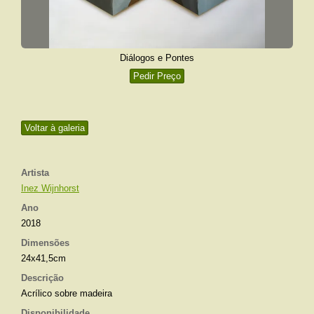
Diálogos e Pontes
Pedir Preço
Voltar à galeria
Artista
Inez Wijnhorst
Ano
2018
Dimensões
24x41,5cm
Descrição
Acrílico sobre madeira
Disponibilidade