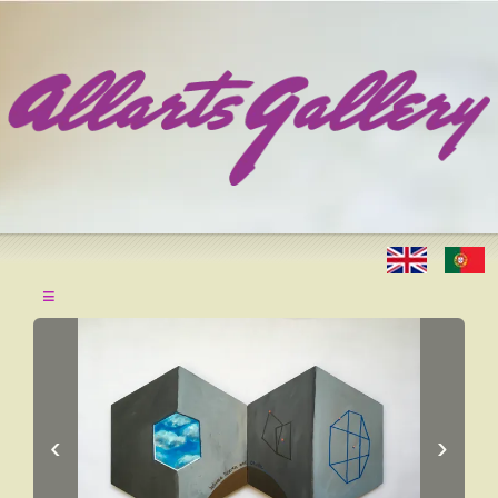
≡
‹
›