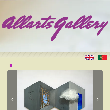
≡
‹
›