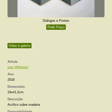
Diálogos e Pontes
Pedir Preço
Voltar à galeria
Artista
Inez Wijnhorst
Ano
2018
Dimensões
24x41,5cm
Descrição
Acrílico sobre madeira
Disponibilidade